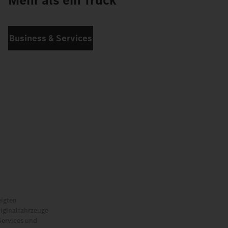
Mehr als ein Truck
Business & Services
eigten
riginalfahrzeuge
Services und