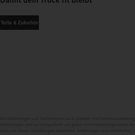
Damit dein Truck fit bleibt
Teile & Zubehör
Die Abbildungen und Texte können auch Zubehör und Sonderausstattungen
Abbildungen sind nur beispielhaft und geben nicht notwendigerweise den
kann von diesen Abbildungen abweichen. Änderungen sind vorbehalten. 