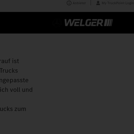
Anbieter
My TruckPoint Login
auf ist
 Trucks
angepasste
ich voll und
rucks zum